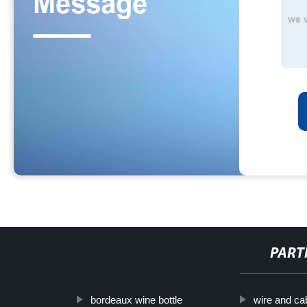
PART
bordeaux wine bottle
wire and ca