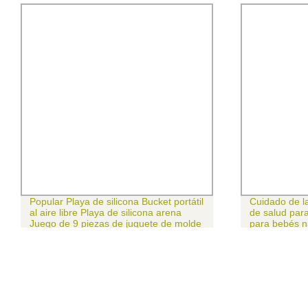
laya de silicona Bucket portátil
Cuidado de la infancia y kit d
ibre Playa de silicona arena
de salud para bebés Nuevo 
 9 piezas de juguete de molde
para bebés nacidos
 de pala